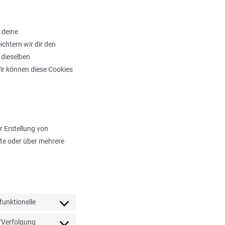
 deine
ichtern wir dir den
 dieselben
Wir können diese Cookies
r Erstellung von
te oder über mehrere
funktionelle
Consent
to
/Verfolgung