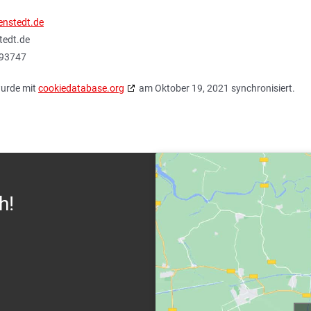
enstedt.de
tedt.de
493747
wurde mit
cookiedatabase.org
am Oktober 19, 2021 synchronisiert.
h!