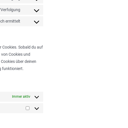
Consent
service
to
/Verfolgung
wordpress
Consent
service
to
ch ermittelt
google-
Consent
service
fonts
to
google-
service
maps
sonstiges
er Cookies. Sobald du auf
en von Cookies und
 Cookies über deinen
 funktioniert.
Immer aktiv
Marketing