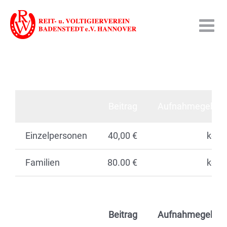
Zum
Inhalt
springen
Beitrag
Aufnahmegebüh
Einzelpersonen
40,00 €
kein
Familien
80.00 €
kein
Beitrag
Aufnahmegebüh