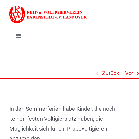
Zum
Inhalt
springen
Toggle
Navigation
RVV Badenstedt
Leitbild
Zurück
Vor
Aktuelles
In den Sommerferien habe Kinder, die noch
Reiten
keinen festen Voltigierplatz haben, die
Möglichkeit sich für ein Probevoltigieren
Voltigieren
anzumelden.