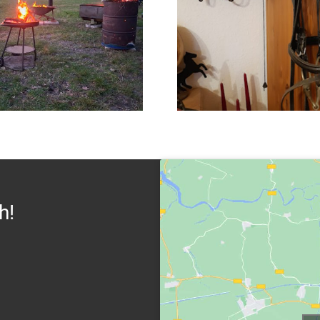
Reiter- u
sterfeuer
Hofflohma
h!