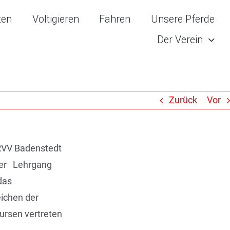
ten
Voltigieren
Fahren
Unsere Pferde
Der Verein
Zurück
Vor
 RVV Badenstedt
 der Lehrgang
das
eichen der
ursen vertreten