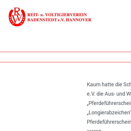
Zum
Inhalt
springen
Kaum hatte die Sc
e.V. die Aus- und 
„Pferdeführersche
„Longierabzeichen“
Pferdeführerschein