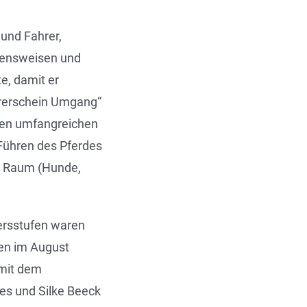
 und Fahrer,
ltensweisen und
te, damit er
hrerschein Umgang“
den umfangreichen
 Führen des Pferdes
n Raum (Hunde,
tersstufen waren
den im August
 mit dem
es und Silke Beeck