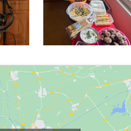
nd
Katerfrühstück
rkt